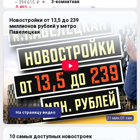
3-комнатная
~ 394 615 ₽
0.46%
Уточнить наличие
динамика цен
30 512 084
Новостройки от 13,5 до 239
от
₽
~ 377 504 ₽
миллионов рублей у метро
2
87,8-112,1 м
-2.38%
Павелецкая
динамика цен
04.04.2023
ЖК "Селигер Сити"
На страницу видео
21 мин.01 сек.
10 самых доступных новостроек