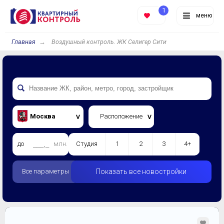
1
меню
Главная
Воздушный контроль. ЖК Селигер Сити
Москва
Расположение
до
млн.
Студия
1
2
3
4+
Все параметры
Показать все новостройки