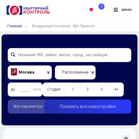
1
меню
Главная
Воздушный контроль. ЖК Пикассо
Москва
Расположение
до
млн.
Студия
1
2
3
4+
Все параметры
Показать все новостройки