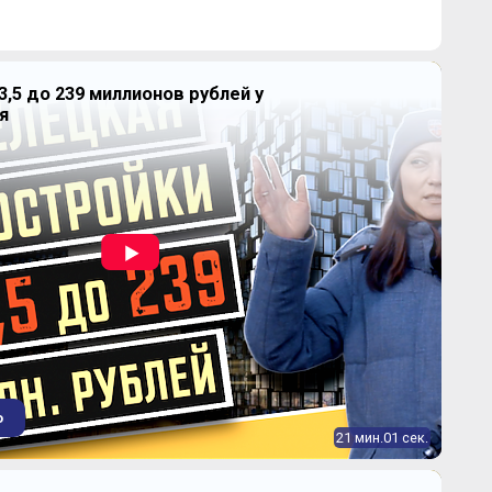
3,5 до 239 миллионов рублей у
я
Продано
2
36,4-36,4 м
Продано
2
37,8-37,8 м
Продано
2
56,7-56,7 м
о
21 мин.01 сек.