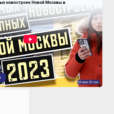
ных новостроек Новой Москвы в
Продано
2
85,43-85,43 м
Продано
2
106,49-106,49 м
о
33 мин.52 сек.