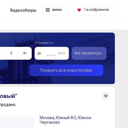
меню
1
в избранном
Видеообзоры
Стоимость
3
4+
до
млн.
Все параметры
Показать все новостройки
овый"
продано.
Москва
,
Южный АО
,
Южное
Чертаново