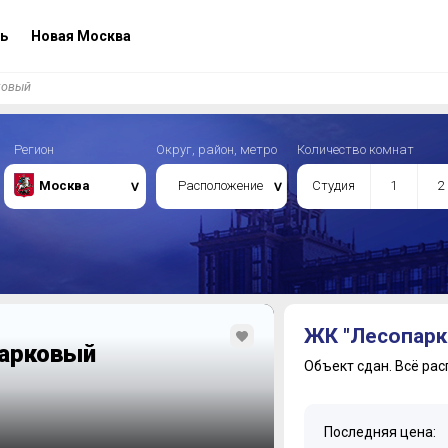
ь
Новая Москва
ковый
Регион
Округ, район, метро
Количество комнат
Москва
Расположение
Студия
1
2
ЖК "Лесопарк
парковый
Объект сдан.
Всё рас
Последняя цена: