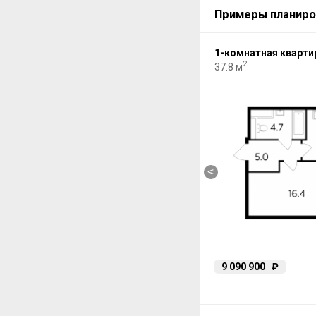
Примеры планиро
2-комнатная квартира
1-комнатная кварти
2
2
63.86 м
37.8 м
<
11 909 890
₽
9 090 900
₽