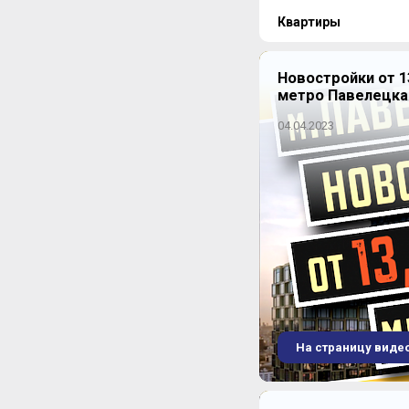
Квартиры
Новостройки от 1
метро Павелецка
Студия
1 предложение
04.04.2023
1-комнатная
7 предложений
2-комнатная
15 предложений
На страницу виде