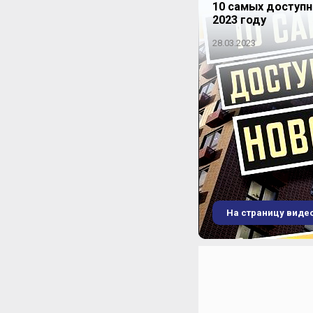
3-комнатная
10 самых доступ
2023 году
15 предложений
28.03.2023
4-комнатная
1 предложение
ЖК "Лесопарковый"
На страницу виде