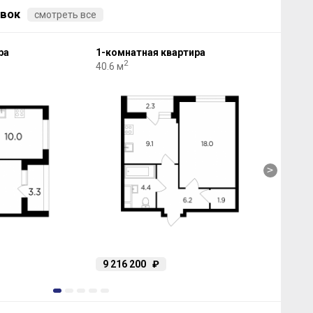
вок
смотреть все
ра
1-комнатная квартира
1-к
2
40.6 м
48 м
>
9 216 200
₽
10
1
2
3
4
5