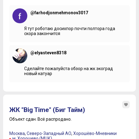
@farhodjonmehmonov3017
Я тут роботаю досихпор почти полтора года
скора закончится
@elyasteven8318
Сделайте пожалуйста обзор на жк экоград
новый катуар
ЖК "Big Time" (Биг Тайм)
Объект сдан.
Всё распродано.
Москва
,
Северо-Западный АО
,
Хорошёво-Мневники
м. Хорошево (МЦК)