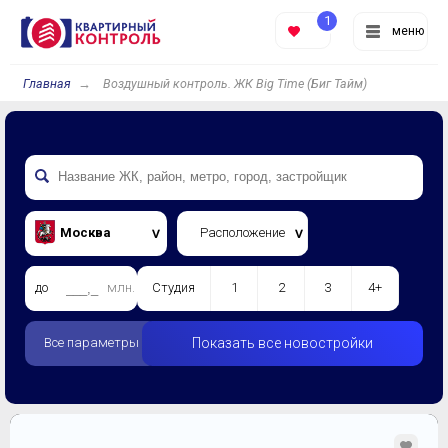
1
меню
Главная
Воздушный контроль. ЖК Big Time (Биг Тайм)
Москва
Расположение
до
млн.
Студия
1
2
3
4+
Все параметры
Показать все новостройки