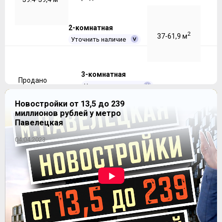
2-комнатная
2
37-61,9 м
Уточнить наличие
3-комнатная
Продано
Уточнить наличие
Новостройки от 13,5 до 239
миллионов рублей у метро
Продано
2
61,6-77,1 м
Павелецкая
04.04.2023
4-комнатная
2
78,7-99,1 м
Уточнить наличие
ЖК "Big Time" (Биг Тайм)
Продано