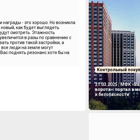
уешь? Как тебе мероприятие? Сегодня
аешь? Какую песню Иванушек знаешь?
и награды - это хорошо. Но возникла
новый, как будет выглядеть
будут смотреть. Этажность
 увеличится в разы по сравнению с
ать против такой застройки, а
о все люди на земле могут
?
 Вас поднять резонанс хотя бы на
Контрольный поку
, стоите.
21.03.2025 | МФК «В
ворота»: портал в 
риятие?
и безопасности
по недвижимости в Яндексе, поэтому…
 раз, когда я участвую в этом