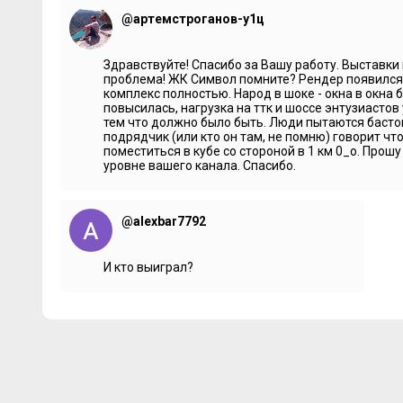
голосование на народного избранника. За кого ты голос
будут Иванушки International, ты хоть одну из песен зн
@артемстроганов-у1ц
Робот молчит, как простая железка.
Здравствуйте! Спасибо за Вашу работу. Выставки 
***
проблема! ЖК Символ помните? Рендер появился 
комплекс полностью. Народ в шоке - окна в окна 
Александр Конотопский:
Как вам мероприятие?
повысилась, нагрузка на ттк и шоссе энтузиастов
тем что должно было быть. Люди пытаются бастов
Участник:
Просто прекрасно.
подрядчик (или кто он там, не помню) говорит чт
Александр Конотопский:
Вы уже попробовали коктейли
поместиться в кубе со стороной в 1 км 0_о. Прошу
уровне вашего канала. Спасибо.
Участник:
Да.
Александр Конотопский:
Что-то незаметно. Не танцуете
@alexbar7792
***
Александр Конотопский:
Добрый вечер. Как вам мероп
И кто выиграл?
Гостья:
Прекрасное мероприятие.
Александр Конотопский:
Алкоголь попробовали?
Гостья:
Немножко. Завтра у нас еще одна конференция 
***
Наталья Лифаренко, «Мангазея Девелопмент»:
Первый