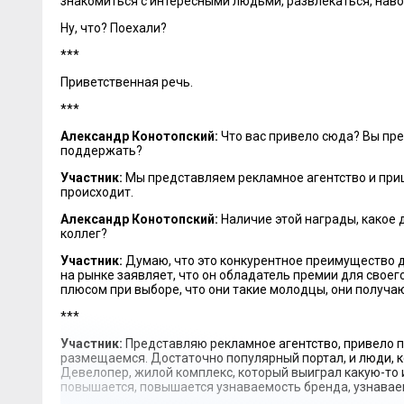
знакомиться с интересными людьми, развлекаться, наво
Ну, что? Поехали?
***
Приветственная речь.
***
Александр Конотопский:
Что вас привело сюда? Вы пре
поддержать?
Участник:
Мы представляем рекламное агентство и приш
происходит.
Александр Конотопский:
Наличие этой награды, какое 
коллег?
Участник:
Думаю, что это конкурентное преимущество д
на рынке заявляет, что он обладатель премии для своег
плюсом при выборе, что они такие молодцы, они получа
***
Участник:
Представляю рекламное агентство, привело пр
размещаемся. Достаточно популярный портал, и люди,
Девелопер, жилой комплекс, который выиграл какую-то 
повышается, повышается узнаваемость бренда, узнавае