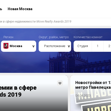
ь
Новая Москва
и в сфере недвижимости Move Realty Awards 2019
Регион
Округ, район, метро
Количество комнат
Москва
Расположение
Студия
1
2
Новостройки от 1
емии в сфере
метро Павелецка
ds 2019
04.04.2023