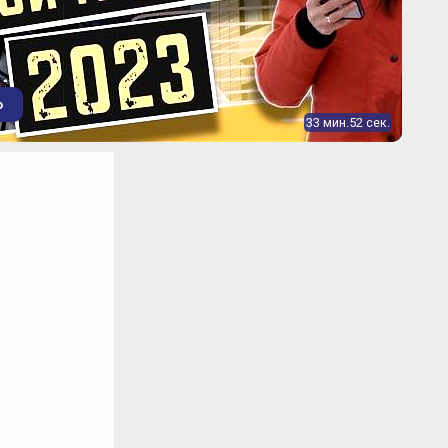
о
33 мин.52 сек.