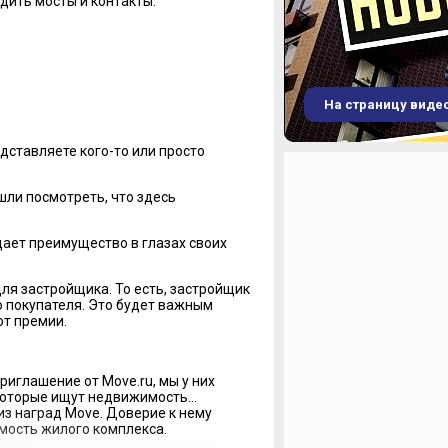
дить мосты и контакты.
На страницу виде
дставляете кого-то или просто
ли посмотреть, что здесь
дает преимущество в глазах своих
ля застройщика. То есть, застройщик
о покупателя. Это будет важным
ют премии.
иглашение от Move.ru, мы у них
 которые ищут недвижимость…
из наград Move. Доверие к нему
мость жилого комплекса.