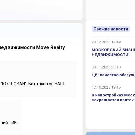
Свежие новости
20.12.2025 12:49
недвижимости Move Realty
МОСКОВСКИЙ БИЗНЕ
НЕДВИЖИМОСТИ
30.11.2025 20:10
ЦБ: качество обслуж
я "КОТЛОВАН". Вот таков он НАШ
17.10.2025 19:15
оддерживаешь кого-то либо
В новостройках Моск
сокращается приток
ерживаю всех участников.
ний ПИК..
ю? У вас проблемы? Меня Саша зовут,
ст. Слушай, на сайте проходит