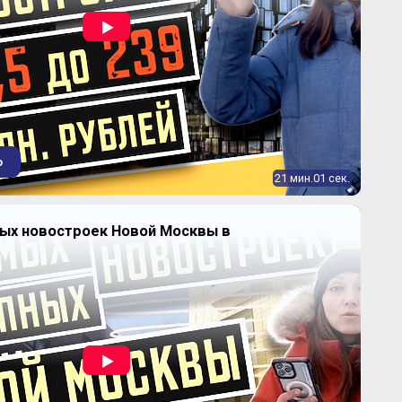
о
21 мин.01 сек.
ных новостроек Новой Москвы в