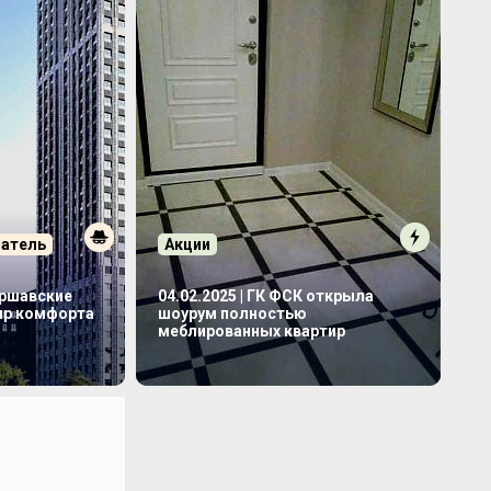
патель
Акции
аршавские
04.02.2025 | ГК ФСК открыла
мир комфорта
шоурум полностью
меблированных квартир