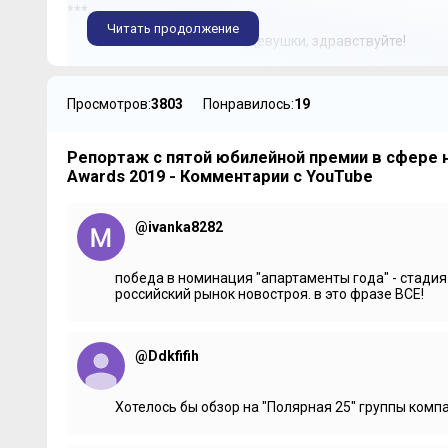
***
Читать продолжение
Александр Конотопский:
Девушки, здравствуйте!
Девушки:
Здравствуйте.
Александр Конотопский:
Вы шикарно выглядите.
Просмотров:
3803
Понравилось:
19
Девушки:
Спасибо.
Репортаж с пятой юбилейной премии в сфере 
Александр Конотопский:
Вы часто слышите это?
Awards 2019 - Комментарии с YouTube
Девушки:
Да.
***
@ivanka8282
Александр Конотопский:
Как тебе мероприятие?
победа в номинация "апартаменты года" - стади
Участник:
Шикарно.
российский рынок новостроя. в это фразе ВСЕ!
Александр Конотопский:
Что тебя сюда привело? Ты п
представляешь?
@Ddkfifih
Участник:
Я представляю компанию «Метриум», но подд
***
Хотелось бы обзор на "Полярная 25" группы компа
Александр Конотопский:
Что вас привело на эту преми
а как тебя зовут? Ты мне руку протянул – это хороший же