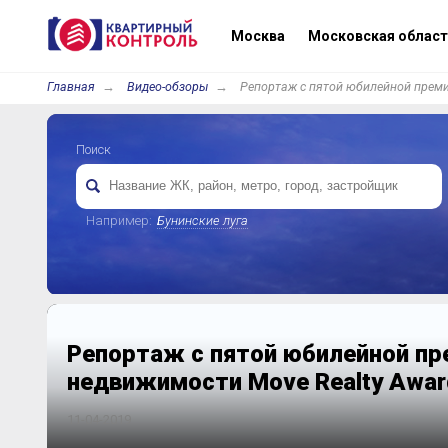
Москва
Московская област
Главная
Видео-обзоры
Репортаж с пятой юбилейной преми
Поиск
Например:
Бунинские луга
Репортаж с пятой юбилейной пр
недвижимости Move Realty Awar
11-04-2019