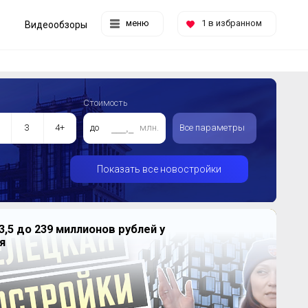
меню
1
в избранном
Видеообзоры
Стоимость
3
4+
до
млн.
Все параметры
Показать все новостройки
3,5 до 239 миллионов рублей у
я