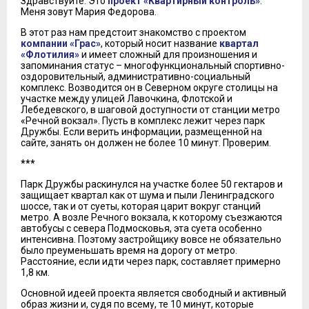
Здравствуйте. Это
проект «Квартирный контроль»
.
Меня зовут Мария Федорова.
В этот раз нам предстоит знакомство с проектом
компании «Грас»
, который носит название
квартал
«Флотилия»
и имеет сложный для произношения и
запоминания статус – многофункциональный спортивно-
оздоровительный, административно-социальный
комплекс. Возводится он в Северном округе столицы на
участке между улицей Лавочкина, Флотской и
Лебедевского, в шаговой доступности от станции метро
«Речной вокзал». Пусть в комплекс лежит через парк
Дружбы. Если верить информации, размещенной на
сайте, занять он должен не более 10 минут. Проверим.
***
Парк Дружбы раскинулся на участке более 50 гектаров и
защищает квартал как от шума и пыли Ленинградского
шоссе, так и от суеты, которая царит вокруг станций
метро. А возле Речного вокзала, к которому съезжаются
автобусы с севера Подмосковья, эта суета особенно
интенсивна. Поэтому застройщику вовсе не обязательно
было преуменьшать время на дорогу от метро.
Расстояние, если идти через парк, составляет примерно
1,8 км.
Основной идеей проекта является свободный и активный
образ жизни и, судя по всему, те 10 минут, которые