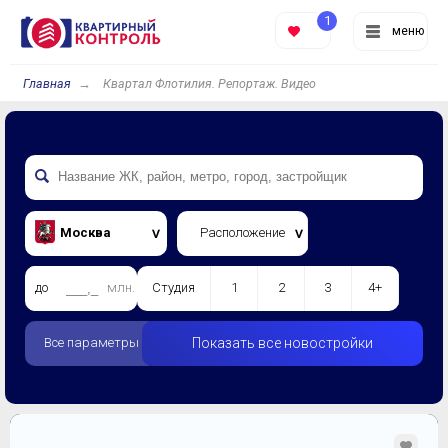
1
меню
Главная
Квартал Флотилия. Репортаж. Видео
Москва
Расположение
до
млн.
Студия
1
2
3
4+
Все параметры
Показать все новостройки