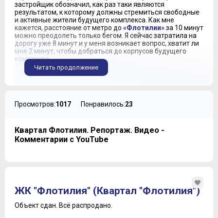
застройщик обозначил, как раз таки являются
результатом, к которому должны стремиться свободные
и активные жители будущего комплекса. Как мне
кажется, расстояние от метро до
«Флотилии»
за 10 минут
можно преодолеть только бегом. Я сейчас затратила на
дорогу уже 8 минут и у меня возникает вопрос, хватит ли
мне 2 минут, чтобы добраться до корпусов будущего
комплекса.
Читать продолжение
***
На территории парка несколько прудов, соединенных
протокой и вид на них откроется как с верхних, так и со
средних этажей корпусов. В парке созданы все условия
Просмотров:
1017
Понравилось:
23
для комфортного отдыха, оборудованы детские
спортивные площадки и даже есть небольшой городок
развлечений с цирком Шапито.
Квартал Флотилия. Репортаж. Видео -
Комментарии с YouTube
Итого прогулка по парку заняла 15 минут. Еще минуты 3
нужно для того, чтобы дойти до границы комплекса.
Отсюда корпуса уже хорошо просматриваются и мы
видим, что их силуэт напоминает форму паруса. Кому-то,
может быть, они напомнят семизвездочный отель
«Бурдж-аль-Араб», который находится в Дубаи, только
эти лучше, потому что их 4, целая флотилия.
ЖК "Флотилия" (Квартал "Флотилия")
***
Объект сдан.
Всё распродано.
Комплекс возводится на участке площадью 3 с лишним