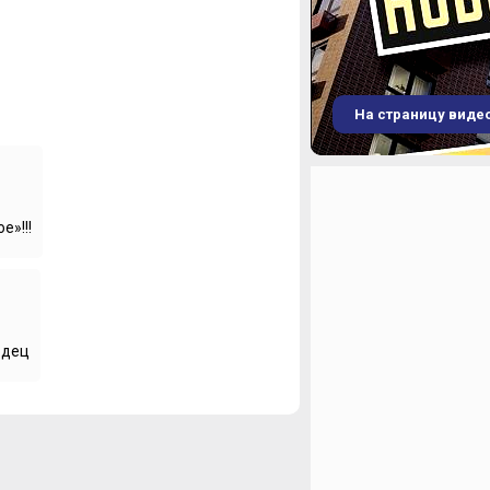
На страницу виде
»!!!
одец