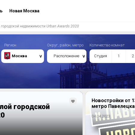
ь
Новая Москва
 городской недвижимости Urban Awards 2020
Регион
Округ, район, метро
Количество комнат
Москва
Расположение
Студия
1
2
Новостройки от 1
лой городской
метро Павелецка
20
04.04.2023