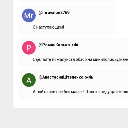
@mravalon2769
С наступающим!
@РоманКалько-г4к
Сделайте пожалуйста обзор на миниполис «Дивное
@АнастасияШтепенко-ж4ь
А чойта они все без масок?! Только ведущая мол