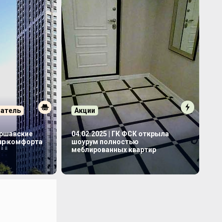
патель
Акции
аршавские
04.02.2025 | ГК ФСК открыла
мир комфорта
шоурум полностью
меблированных квартир