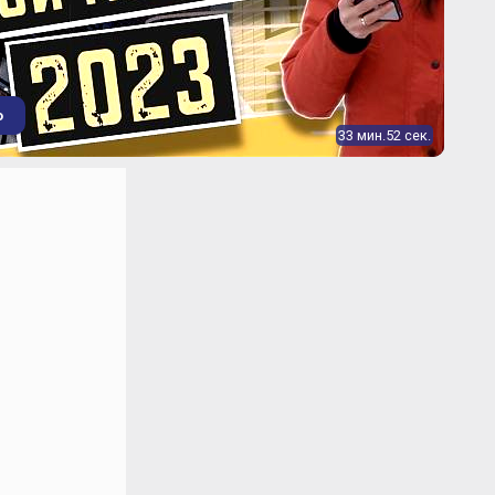
о
33 мин.52 сек.