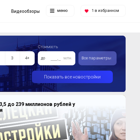
меню
1
в избранном
Видеообзоры
Стоимость
3
4+
до
млн.
Все параметры
Показать все новостройки
3,5 до 239 миллионов рублей у
я