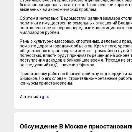
Столичные власти приостановили финансирование новых
были запланированы на этот год. Такое решение принят
вызванных ей экономических проблем.
Об этом в интервью "Ведомостям" заявил заммэра стол
политики и имущественно-земельных отношений Владими
поставлены все не первоочередные инвестиционные про
миллиардов рублей.
Речь о культурно-массовых, спортивных, деловых и праз
ремонте дорог и городских объектов. Кроме того, урезан
общественного транспорта и ремонт трамвайных путей. П
полностью, власти будут принимать решения на основе 
поступления доходов в ближайшее время. "Исходя из эт
на следующий год", - пояснил Ефимов.
Приостановку работ по благоустройству подтвердил и 
Бирюков. По его словам, строительно-монтажные работы
конкурсы приостановлены.
Источник:
rg.ru
Обсуждение В Москве приостановил