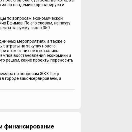
 проектов благоустройства, которые
о из-за пандемии коронавируса и
ицы по вопросам экономической
р Ефимов. По его словам, на паузу
екты на сумму около 350
дничных мероприятиях, а также о
ы затраты на закупку нового
ри этом от них не отказались
темпов восстановления экономики и
ого решим, какие проекты переносить
заммэра по вопросам ЖКХ Петр
 в городе законсервированы, а
и финансирование