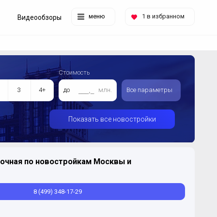
меню
1
в избранном
Видеообзоры
Стоимость
3
4+
до
млн.
Все параметры
Показать все новостройки
очная по новостройкам Москвы и
8 (499) 348-17-29