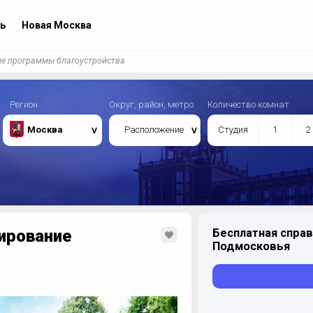
ь
Новая Москва
е программы благоустройства
Регион
Округ, район, метро
Количество комнат
Москва
Расположение
Студия
1
2
ирование
Бесплатная справ
Подмосковья