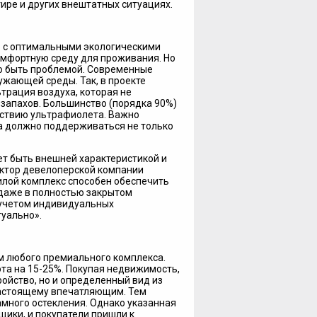
ире и других внештатных ситуациях.
ю с оптимальными экологическими
омфортную среду для проживания. Но
о быть проблемой. Современные
ужающей среды. Так, в проекте
рация воздуха, которая не
 запахов. Большинство (порядка 90%)
ствию ультрафиолета. Важно
а должно поддерживаться не только
ет быть внешней характеристикой и
ектор девелоперской компании
лой комплекс способен обеспечить
 даже в полностью закрытом
 учетом индивидуальных
туально».
м любого премиального комплекса.
та на 15-25%. Покупая недвижимость,
ройство, но и определенный вид из
-настоящему впечатляющим. Тем
много остекления. Однако указанная
щики, и покупатели пришли к