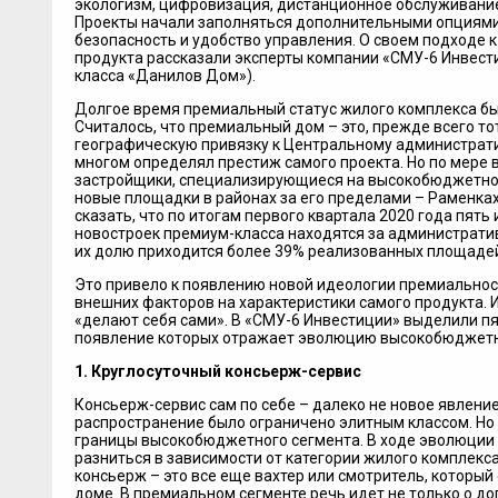
экологизм, цифровизация, дистанционное обслуживание
Проекты начали заполняться дополнительными опциям
безопасность и удобство управления. О своем подходе
продукта рассказали эксперты компании «СМУ-6 Инвест
класса «Данилов Дом»).
Долгое время премиальный статус жилого комплекса бы
Считалось, что премиальный дом – это, прежде всего то
географическую привязку к Центральному администрати
многом определял престиж самого проекта. Но по мере
застройщики, специализирующиеся на высокобюджетно
новые площадки в районах за его пределами – Раменка
сказать, что по итогам первого квартала 2020 года пят
новостроек премиум-класса находятся за административ
их долю приходится более 39% реализованных площадей
Это привело к появлению новой идеологии премиальност
внешних факторов на характеристики самого продукта. 
«делают себя сами». В «СМУ-6 Инвестиции» выделили пя
появление которых отражает эволюцию высокобюджетн
1. Круглосуточный консьерж-сервис
Консьерж-сервис сам по себе – далеко не новое явление
распространение было ограничено элитным классом. Но
границы высокобюджетного сегмента. В ходе эволюции
разниться в зависимости от категории жилого комплекса
консьерж – это все еще вахтер или смотритель, который 
доме. В премиальном сегменте речь идет не только о д