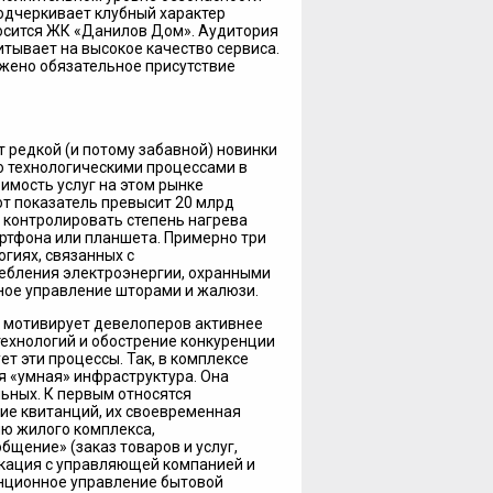
одчеркивает клубный характер
тносится ЖК «Данилов Дом». Аудитория
тывает на высокое качество сервиса.
ожено обязательное присутствие
 редкой (и потому забавной) новинки
ю технологическими процессами в
имость услуг на этом рынке
тот показатель превысит 20 млрд
ы контролировать степень нагрева
ртфона или планшета. Примерно три
гиях, связанных с
ебления электроэнергии, охранными
ное управление шторами и жалюзи.
 мотивирует девелоперов активнее
технологий и обострение конкуренции
т эти процессы. Так, в комплексе
 «умная» инфраструктура. Она
ьных. К первым относятся
ие квитанций, их своевременная
ию жилого комплекса,
щение» (заказ товаров и услуг,
икация с управляющей компанией и
нционное управление бытовой