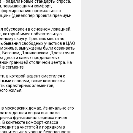
 – задали новые стандарты спроса.
и, повышающими комфорт,
 к формированию премиального
иции» (девелопер проекта премиум-
л обусловлен в основном локацией.
т, который имеет обязательную
вному округу. Престиж места во
 выбывания свободных участков в ЦАО
м жилье, вынуждены были осваивать
х, Беговом, Даниловском. Достаточно
ь из десяти самых продаваемых
ной границей столичной центра. На
 в сегменте.
и, в которой акцент сместился с
Иными словами, такие комплексы
ть характерных элементов,
ого жилья.
 в московских домах. Изначально его
 затем данная опция вышла за
 рынка функционал сервиса начал
. В контексте комфорт-класса
следит за чистотой и порядком в
ополнительном уровне безопасности