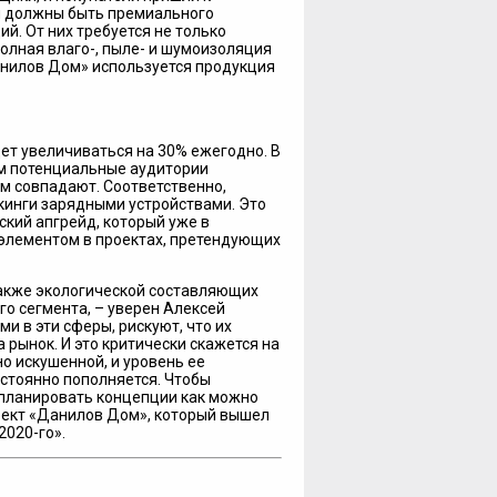
ты должны быть премиального
ий. От них требуется не только
олная влаго-, пыле- и шумоизоляция
анилов Дом» используется продукция
дет увеличиваться на 30% ежегодно. В
ом потенциальные аудитории
м совпадают. Соответственно,
кинги зарядными устройствами. Это
ский апгрейд, который уже в
элементом в проектах, претендующих
также экологической составляющих
о сегмента, – уверен Алексей
и в эти сферы, рискуют, что их
рынок. И это критически скажется на
о искушенной, и уровень ее
остоянно пополняется. Чтобы
планировать концепции как можно
роект «Данилов Дом», который вышел
2020-го».