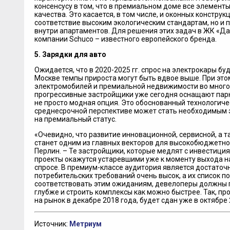
консенсусу в том, что в премиальном доме все элемен
качества. Это касается, в том числе, и оконных конструкц
соответствие высоким экологическим стандартам, но и п
внутри апартаментов. Для решения этих задач в ЖК «Д
компании Schuco – известного европейского бренда.
5. Зарядки для авто
Ожидается, что в 2020-2025 гг. спрос на электрокары бу
Москве темпы прироста могут быть вдвое выше. При эт
электромобилей и премиальной недвижимости во много
прогрессивные застройщики уже сегодня оснащают пар
не просто модная опция. Это обоснованный технологиче
среднесрочной перспективе может стать необходимым 
на премиальный статус.
«Очевидно, что развитие инновационной, сервисной, а 
станет одним из главных векторов для высокобюджетног
Перлин. – Те застройщики, которые медлят с инвестициям
проекты окажутся устаревшими уже к моменту выхода на 
спросе. В премиум-классе аудитория является достаточн
потребительских требований очень высок, а их список п
соответствовать этим ожиданиям, девелоперы должны 
глубже и строить комплексы как можно быстрее. Так, п
на рынок в декабре 2018 года, будет сдан уже в октябре 
Источник:
Метриум