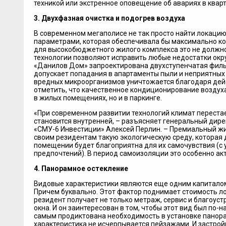
техникой или экстренное оповещение об авариях в кварт
3. Двухфазная очистка и подогрев воздуха
В современном мегаполисе не так просто найти локаци
параметрами, которая обеспечивала бы максимально к
для высокобюджетного жилого комплекса это не должн
технологии позволяют исправить любые недостатки окр
«Данилов Дом» запроектирована двухступенчатая фильт
допускает попадания в апартаменты пыли и неприятных
вредных микроорганизмов уничтожается благодаря дей
отметить, что качественное кондиционирование воздух
в жилых помещениях, но и в паркинге.
«При современном развитии технологий климат переста
становится внутренней, – разъясняет генеральный дир
«СМУ-6 Инвестиции» Алексей Перлин. – Премиальный жи
своим резидентам такую экологическую среду, которая
помещении будет благоприятна для их самочувствия (с
предпочтений). В период самоизоляции это особенно ак
4. Панорамное остекление
Видовые характеристики являются еще одним капитало
Причем буквально. Этот фактор поднимает стоимость ло
резидент получает не только метраж, сервис и благоуст
окна. И он заинтересован в том, чтобы этот вид был по
самым продиктована необходимость в установке панора
характеристика не исчерпывается пейзажами. И застрой