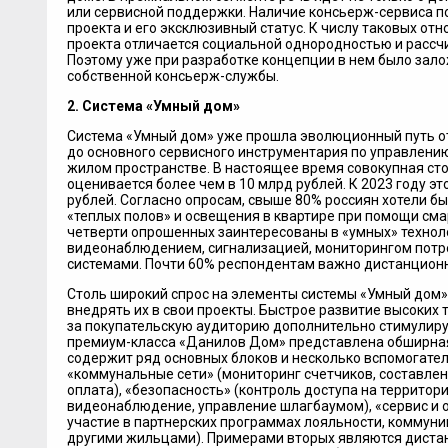
или сервисной поддержки. Наличие консьерж-сервиса п
проекта и его эксклюзивный статус. К числу таковых о
проекта отличается социальной однородностью и рассчи
Поэтому уже при разработке концепции в нем было зал
собственной консьерж-службы.
2. Система «Умный дом»
Система «Умный дом» уже прошла эволюционный путь от
до основного сервисного инструментария по управлени
жилом пространстве. В настоящее время совокупная сто
оценивается более чем в 10 млрд рублей. К 2023 году э
рублей. Согласно опросам, свыше 80% россиян хотели б
«теплых полов» и освещения в квартире при помощи сма
четверти опрошенных заинтересованы в «умных» техноло
видеонаблюдением, сигнализацией, мониторингом потр
системами. Почти 60% респондентам важно дистанцион
Столь широкий спрос на элементы системы «Умный дом»
внедрять их в свои проекты. Быстрое развитие высоких 
за покупательскую аудиторию дополнительно стимулируе
премиум-класса «Данилов Дом» представлена обширная
содержит ряд основных блоков и несколько вспомогател
«коммунальные сети» (мониторинг счетчиков, составлен
оплата), «безопасность» (контроль доступа на территор
видеонаблюдение, управление шлагбаумом), «сервис и об
участие в партнерских программах лояльности, коммун
другими жильцами). Примерами вторых являются диста