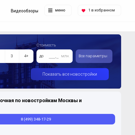
меню
1
в избранном
Видеообзоры
Стоимость
3
4+
до
млн.
Все параметры
Показать все новостройки
очная по новостройкам Москвы и
8 (499) 348-17-29