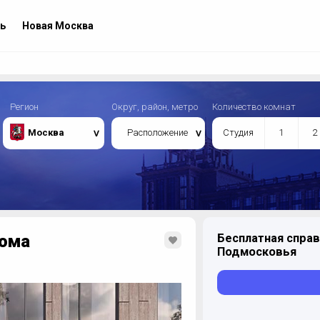
ь
Новая Москва
Регион
Округ, район, метро
Количество комнат
Москва
Расположение
Студия
1
2
дома
Бесплатная справ
Подмосковья