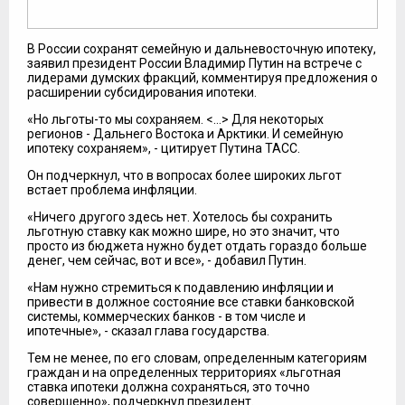
В России сохранят семейную и дальневосточную ипотеку,
заявил президент России Владимир Путин на встрече с
лидерами думских фракций, комментируя предложения о
расширении субсидирования ипотеки.
«Но льготы-то мы сохраняем. <…> Для некоторых
регионов - Дальнего Востока и Арктики. И семейную
ипотеку сохраняем», - цитирует Путина ТАСС.
Он подчеркнул, что в вопросах более широких льгот
встает проблема инфляции.
«Ничего другого здесь нет. Хотелось бы сохранить
льготную ставку как можно шире, но это значит, что
просто из бюджета нужно будет отдать гораздо больше
денег, чем сейчас, вот и все», - добавил Путин.
«Нам нужно стремиться к подавлению инфляции и
привести в должное состояние все ставки банковской
системы, коммерческих банков - в том числе и
ипотечные», - сказал глава государства.
Тем не менее, по его словам, определенным категориям
граждан и на определенных территориях «льготная
ставка ипотеки должна сохраняться, это точно
совершенно», подчеркнул президент.