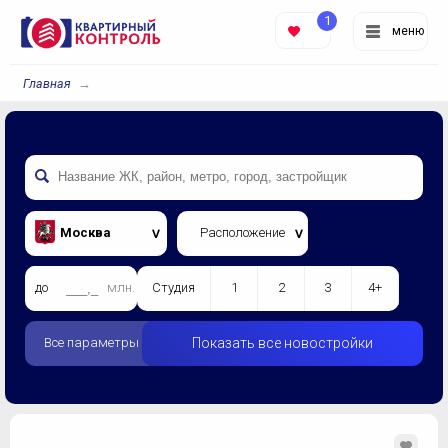
1
меню
Главная
Москва
Расположение
до
млн.
Студия
1
2
3
4+
Все параметры
Показать все новостройки