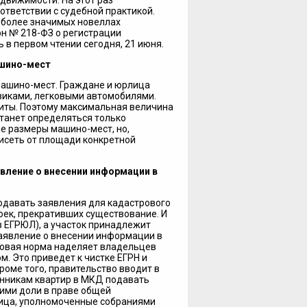
движимости. На этот раз
тветствии с судебной практикой.
иболее значимых новеллах
он № 218-ФЗ о регистрации
 в первом чтении сегодня, 21 июня.
ашино-мест
машино-мест. Граждане и юрлица
виками, легковыми автомобилями.
риты. Поэтому максимальная величина
станет определяться только
е размеры машино-мест, но,
висеть от площади конкретной
вление о внесении информации в
одавать заявления для кадастрового
роек, прекративших существование. И
з ЕГРЮЛ), а участок принадлежит
заявление о внесении информации в
Новая норма наделяет владельцев
. Это приведет к чистке ЕГРН и
оме того, правительство вводит в
енникам квартир в МКД подавать
 ими доли в праве общей
лица, уполномоченные собраниями