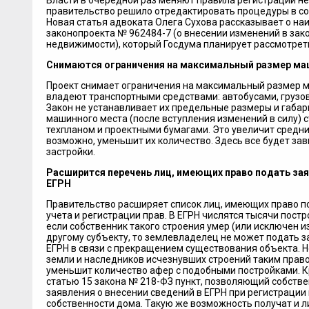
Власти в очередной раз меняют правила регистрации не
правительство решило отредактировать процедуры в соо
Новая статья адвоката Олега Сухова рассказывает о на
законопроекта № 962484-7 (о внесении изменений в зак
недвижимости), который Госдума планирует рассмотреть
Снимаются ограничения на максимальный размер м
Проект снимает ограничения на максимальный размер 
владеют транспортными средствами: автобусами, грузо
Закон не устанавливает их предельные размеры и габа
машинного места (после вступления изменений в силу) 
техпланом и проектными бумагами. Это увеличит средни
возможно, уменьшит их количество. Здесь все будет за
застройки.
Расширится перечень лиц, имеющих право подать зая
ЕГРН
Правительство расширяет список лиц, имеющих право п
учета и регистрации прав. В ЕГРН числятся тысячи пост
если собственник такого строения умер (или исключен и
другому субъекту, то землевладелец не может подать 
ЕГРН в связи с прекращением существования объекта. 
земли и наследников исчезнувших строений таким правом
уменьшит количество афер с подобными постройками. Кр
статью 15 закона № 218-ФЗ пункт, позволяющий собств
заявления о внесении сведений в ЕГРН при регистрации
собственности дома. Такую же возможность получат и 