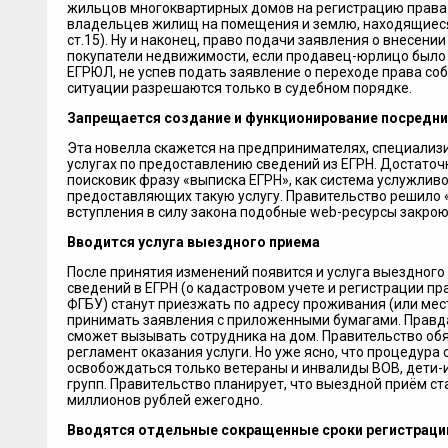
жильцов многоквартирных домов на регистрацию права
владельцев жилищ на помещения и землю, находящиеся в 
ст.15). Ну и наконец, право подачи заявления о внесени
покупатели недвижимости, если продавец-юрлицо было
ЕГРЮЛ, не успев подать заявление о переходе права со
ситуации разрешаются только в судебном порядке.
Запрещается создание и функционирование посредни
Эта новелла скажется на предпринимателях, специализ
услугах по предоставлению сведений из ЕГРН. Достаточн
поисковик фразу «выписка ЕГРН», как система услужлив
предоставляющих такую услугу. Правительство решило «
вступления в силу закона подобные web-ресурсы закрою
Вводится услуга выездного приема
После принятия изменений появится и услуга выездного
сведений в ЕГРН (о кадастровом учете и регистрации пр
ФГБУ) станут приезжать по адресу проживания (или ме
принимать заявления с приложенными бумагами. Правда,
сможет вызывать сотрудника на дом. Правительство об
регламент оказания услуги. Но уже ясно, что процедура 
освобождаться только ветераны и инвалиды ВОВ, дети-ин
групп. Правительство планирует, что выездной приём с
миллионов рублей ежегодно.
Вводятся отдельные сокращенные сроки регистраци