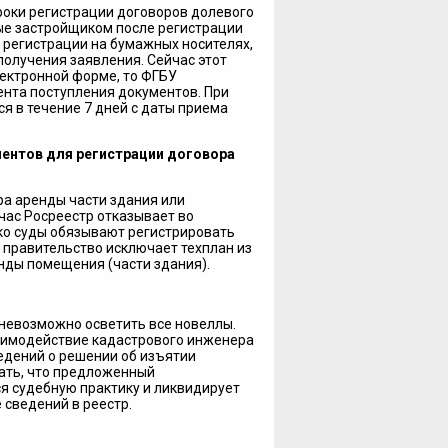
оки регистрации договоров долевого
ые застройщиком после регистрации
 регистрации на бумажных носителях,
 получения заявления. Сейчас этот
лектронной форме, то ФГБУ
ента поступления документов. При
я в течение 7 дней с даты приема
ментов для регистрации договора
а аренды части здания или
час Росреестр отказывает во
ко суды обязывают регистрировать
 правительство исключает техплан из
нды помещения (части здания).
невозможно осветить все новеллы.
аимодействие кадастрового инженера
едений о решении об изъятии
ать, что предложенный
я судебную практику и ликвидирует
сведений в реестр.