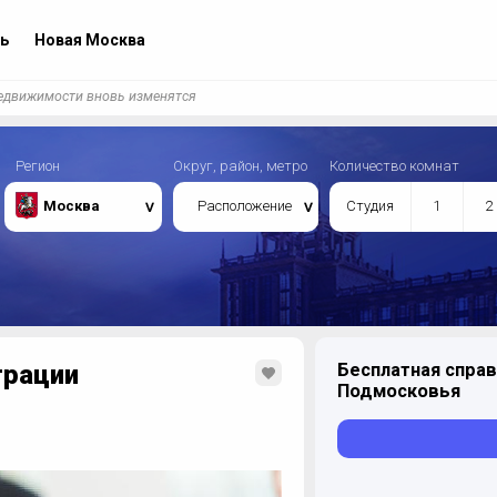
ь
Новая Москва
недвижимости вновь изменятся
Регион
Округ, район, метро
Количество комнат
Москва
Расположение
Студия
1
2
трации
Бесплатная справ
Подмосковья