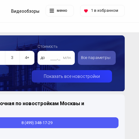
меню
1
в избранном
Видеообзоры
Стоимость
3
4+
до
млн.
Все параметры
Показать все новостройки
очная по новостройкам Москвы и
8 (499) 348-17-29