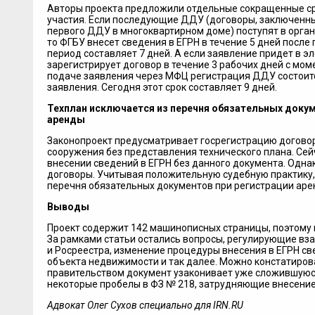
Авторы проекта предложили отдельные сокращенные ср
участия. Если последующие ДДУ (договоры, заключенн
первого ДДУ в многоквартирном доме) поступят в орган
то ФГБУ внесет сведения в ЕГРН в течение 5 дней после
период составляет 7 дней. А если заявление придет в э
зарегистрирует договор в течение 3 рабочих дней с мом
подаче заявления через МФЦ регистрация ДДУ состоитс
заявления. Сегодня этот срок составляет 9 дней.
Техплан исключается из перечня обязательных доку
аренды
Законопроект предусматривает госрегистрацию договор
сооружения без представления технического плана. Сей
внесении сведений в ЕГРН без данного документа. Одна
договоры. Учитывая положительную судебную практику,
перечня обязательных документов при регистрации аре
Выводы
Проект содержит 142 машинописных страницы, поэтому 
За рамками статьи остались вопросы, регулирующие вз
и Росреестра, изменение процедуры внесения в ЕГРН св
объекта недвижимости и так далее. Можно констатиров
правительством документ узаконивает уже сложившуюс
некоторые пробелы в ФЗ № 218, затрудняющие внесение 
Адвокат Олег Сухов специально для IRN.RU