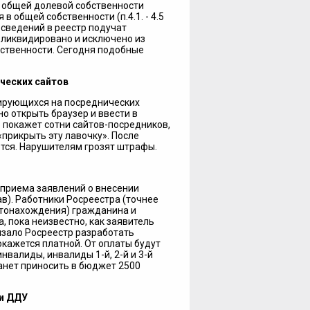
 общей долевой собственности
общей собственности (п.4.1. - 4.5
и сведений в реестр подучат
 ликвидировано и исключено из
бственности. Сегодня подобные
ческих сайтов
ирующихся на посреднических
о открыть браузер и ввести в
о покажет сотни сайтов-посредников,
прикрыть эту лавочку». После
тся. Нарушителям грозят штрафы.
 приема заявлений о внесении
ав). Работники Росреестра (точнее
стонахождения) гражданина и
 пока неизвестно, как заявитель
язало Росреестр разработать
окажется платной. От оплаты будут
валиды, инвалиды 1-й, 2-й и 3-й
танет приносить в бюджет 2500
и ДДУ