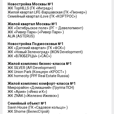
Новостройка Москвы №1
ЖК TopHILLS (ГК «Инград»)
Жилой квартал LIFE-Варшавская (ГК «Пионер»)
Семейный квартал iLove (ГК «КОРТРОС»)
Жилой квартал Москвы №1
ЖК «Октябрьское поле» (РГ – Девелопмент)
ЖК «Ривер Парк» («Ривер Парк» )
ALIA (ASTERUS)
Новостройка Подмосковья №1
ЖК «Датский квартал» (ГК «ФСК»)
ЖК «Новый Зеленоград» (IKON Development)
ЖК «ВЛЮБЕРЦЫ» («САС»)
Жилой комплекс бизнес-класса №1
ЖК SILVER (AFI Development)
ЖК Union Park (Концерн «КРОСТ» )
ЖК homecity (PPF Real Estate Russia)
Жилой комплекс комфорт-класса №1
Микрорайон «Домашний» (Группа ПСН)
ЖК «Ария» («Инко и К»)
ЖК ZNAK («Железно Ижевск»)
Семейный объект №1
Savin House (ГК «Садовое кольцо» )
ЖК Shome (ВелесСтрой)