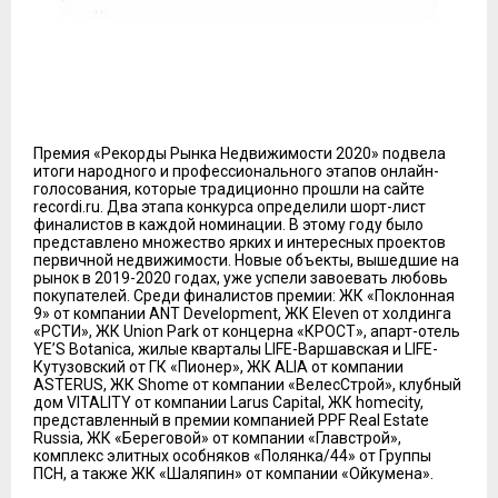
Премия «Рекорды Рынка Недвижимости 2020» подвела
итоги народного и профессионального этапов онлайн-
голосования, которые традиционно прошли на сайте
recordi.ru. Два этапа конкурса определили шорт-лист
финалистов в каждой номинации. В этому году было
представлено множество ярких и интересных проектов
первичной недвижимости. Новые объекты, вышедшие на
рынок в 2019-2020 годах, уже успели завоевать любовь
покупателей. Среди финалистов премии: ЖК «Поклонная
9» от компании ANT Development, ЖК Eleven от холдинга
«РСТИ», ЖК Union Park от концерна «КРОСТ», апарт-отель
YE’S Botanica, жилые кварталы LIFE-Варшавская и LIFE-
Кутузовский от ГК «Пионер», ЖК ALIA от компании
ASTERUS, ЖК Shome от компании «ВелесСтрой», клубный
дом VITALITY от компании Larus Capital, ЖК homecity,
представленный в премии компанией PPF Real Estate
Russia, ЖК «Береговой» от компании «Главстрой»,
комплекс элитных особняков «Полянка/44» от Группы
ПСН, а также ЖК «Шаляпин» от компании «Ойкумена».