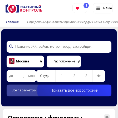
1
меню
Главная
Определены финалисты премии «Рекорды Рынка Недвижим
Москва
Расположение
до
млн.
Студия
1
2
3
4+
Все параметры
Показать все новостройки