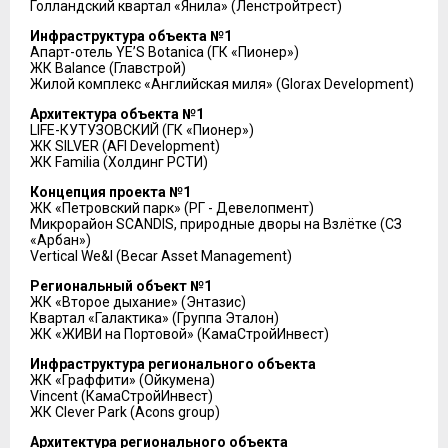
Голландский квартал «Янила» (Ленстройтрест)
Инфраструктура объекта №1
Апарт-отель YE’S Botanica (ГК «Пионер»)
ЖК Balance (Главстрой)
Жилой комплекс «Английская миля» (Glorax Development)
Архитектура объекта №1
LIFE-КУТУЗОВСКИЙ (ГК «Пионер»)
ЖК SILVER (AFI Development)
ЖК Familia (Холдинг РСТИ)
Концепция проекта №1
ЖК «Петровский парк» (РГ - Девелопмент)
Микрорайон SCANDIS, природные дворы на Взлётке (СЗ
«Арбан»)
Vertical We&I (Becar Asset Management)
Региональный объект №1
ЖК «Второе дыхание» (Энтазис)
Квартал «Галактика» (Группа Эталон)
ЖК «ЖИВИ на Портовой» (КамаСтройИнвест)
Инфраструктура регионального объекта
ЖК «Граффити» (Ойкумена)
Vincent (КамаСтройИнвест)
ЖК Clever Park (Acons group)
Архитектура регионального объекта