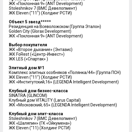
ЖК «Поклонная 9» (ANT Development)
Stoleshnikov 7 (ВМС Девелопмент)
ЖК Eleven ("11") (Холдинг РСТИ)
Объект 5 звезд*****
Резиденция на Всеволожском (Группа Эталон)
Golden City (Glorax Development)
ЖК «Поклонная 9» (ANT Development)
Выбор покупателя
ЖК «Второе дыхание» (Энтазис)
ЖК FoRest («Центр-Инвест»)
ЖК LES («Спартак» )
Элитный дом №1
Комплекс элитных особняков «Полянка/44» (Группа ПСН)
ЖК Eleven ("11") (Холдинг РСТИ)
ЖК «Институтский,16» (LEGENDA Intelligent Development)
Клубный дом бизнес-класса
SINATRA (GLINCOM)
Клубный дом VITALITY (Larus Capital)
ЖК «Московский, 65» (LEGENDA Intelligent Development)
Клубный дом элит-класса
Stoleshnikov 7 (ВМС Девелопмент)
ЖК «Шаляпин» (ГК «Ойкумена»)
ЖК Eleven ("11) (Холдинг РСТИ)