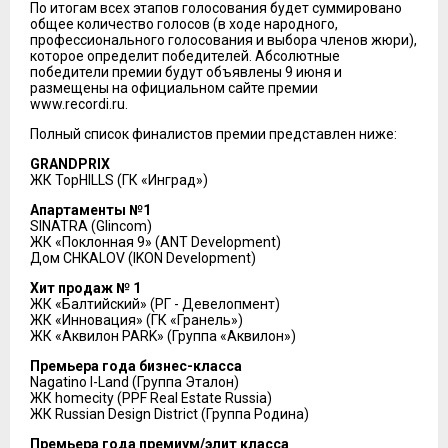
По итогам всех этапов голосования будет суммировано
общее количество голосов (в ходе народного,
профессионального голосования и выбора членов жюри),
которое определит победителей. Абсолютные
победители премии будут объявлены 9 июня и
размещены на официальном сайте премии
www.recordi.ru.
Полный список финалистов премии представлен ниже:
GRANDPRIX
ЖК TopHILLS (ГК «Инград»)
Апартаменты №1
SINATRA (Glincom)
ЖК «Поклонная 9» (ANT Development)
Дом CHKALOV (IKON Development)
Хит продаж № 1
ЖК «Балтийский» (РГ - Девелопмент)
ЖК «Инновация» (ГК «Гранель»)
ЖК «Аквилон PARK» (Группа «Аквилон»)
Премьера года бизнес-класса
Nagatino I-Land (Группа Эталон)
ЖК homecity (PPF Real Estate Russia)
ЖК Russian Design District (Группа Родина)
Премьера года премиум/элит класса