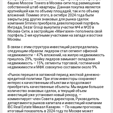
башню Moscow Towers в Москва-сити под размещение
собственной штаб-квартиры. Данная покупка является
крупнейшей как по объему площадей, так и по объему
вложений. Помимо этого, в октябре 2024 года были
закрыты ряд других знаковых для рынка сделок:
компания Sminex приобрела девелоперский портфель
Инграда, Sezar Group выкупила участки №4 и №20 в
Москва-Сити, а застройщик «Мангазея» пополнила свой
портфель 2-мя крупными участками на западе и востоке
Москвы.
В связи с этим структура инвестиций распределилась
следующим образом: лидером стал сегмент офисной
недвижимости – 47% вложений, на жилую недвижимость
пришлось 29%, тройку лидеров замыкает складская
недвижимость – 15%; сегменты торговой, гостиничной
недвижимости и МФК совокупно составили около 9%.
«Рынок перешел в затяжной период жесткой денежно-
кредитной политики. При этом инвесторы сохраняют
интерес к качественным объектам и продолжают
приобретать качественные объекты. Мы видим большое
количество знаковых сделок, а текущий объем
инвестиций уже установил новый рекорд, —
комментирует член Совета директоров, Руководитель
департамента рынков капитала и инвестиций компании
IBC Real Estate Микаэл Казарян. — По нашим прогнозам,
итоговый показатель в 2024 году по Москве может