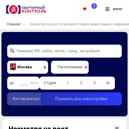
1
меню
Главная
Несмотря на рост ключевой ставки, инвестиции в недвиж
Москва
Расположение
до
млн.
Студия
1
2
3
4+
Все параметры
Показать все новостройки