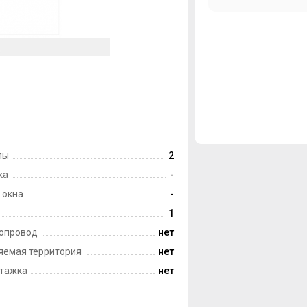
лы
2
ка
-
 окна
-
1
опровод
нет
яемая территория
нет
тажка
нет