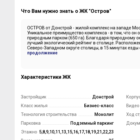
Что Вам нужно знать о ЖК "Остров"
ОСТРОВ от Донстрой - жилой комплекс на западе Мос
Уникальное преимущество комплекса - в том, что он о
природным парком (650 га). Благодаря природному о
лучший экологический рейтинг в столице. Располож
Северо-Западном округе столицы, в 15 минутах езды о
продолжение
Характеристики ЖК
Застройщик
Донстрой
Корпус
Класс жилья
Бизнес-класс
Видео
Технология строительства
Монолит
Ход с
Парковка
Подземный паркинг
Докум
Этажность ЖК
5,8,9,10,11,13,15,16,17,18,19,21,22,23