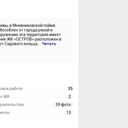
квы, в Мневниковской пойме.
бособлен от города рекой и
кружению эта территория имеет
ение ЖК «ОСТРОВ» расположен в
т Садового кольца....
Читать
ов в работе
35
 о ЖК
2
троительства
59 фото
енты
13