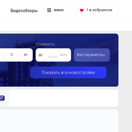
меню
1
в избранном
Видеообзоры
Стоимость
3
4+
до
млн.
Все параметры
Показать все новостройки
07