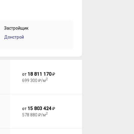
Застройщик
Донстрой
18 811 170
от
₽
2
699 300 ₽/м
15 803 424
от
₽
2
578 880 ₽/м