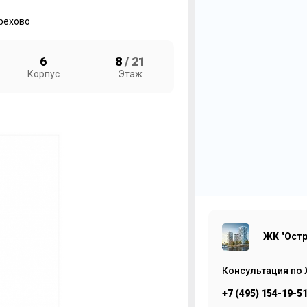
рехово
6
8
/ 21
Корпус
Этаж
3
Ж
5
ЖК "Остр
Консультация по 
+7 (495) 154-19-5