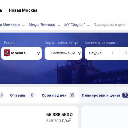
ь
Новая Москва
о-Мневники
Метро Терехово
ЖК "Остров"
Планировки и цены
Регион
Округ, район, метро
Количество комнат
Москва
Расположение
Студия
1
2
59
0
35
7
Отзывы
Сроки сдачи
Планировки и цены
55 388 550
₽
2
545 700 ₽/м