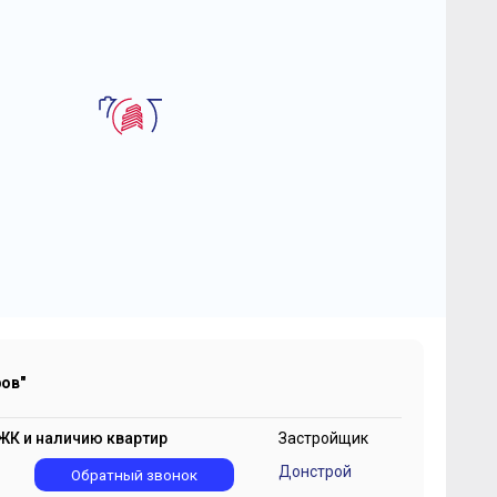
2
-комнатная квартира 101.5 м
К "Остров"
5 388 550
2
₽
545 700 ₽/м
ов"
ЖК и наличию квартир
Застройщик
Донстрой
1
Обратный звонок