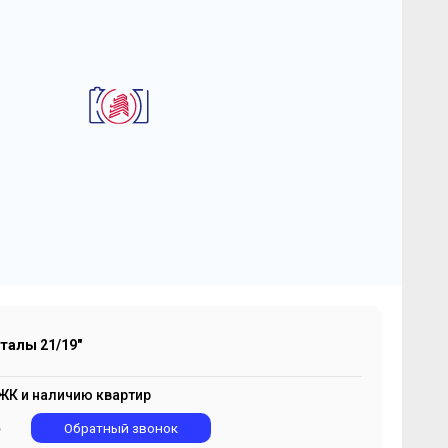
2
-комнатная квартира 56 м
К "Кварталы 21/19"
0 509 004
2
₽
187 661 ₽/м
талы 21/19"
ЖК и наличию квартир
5
Обратный звонок