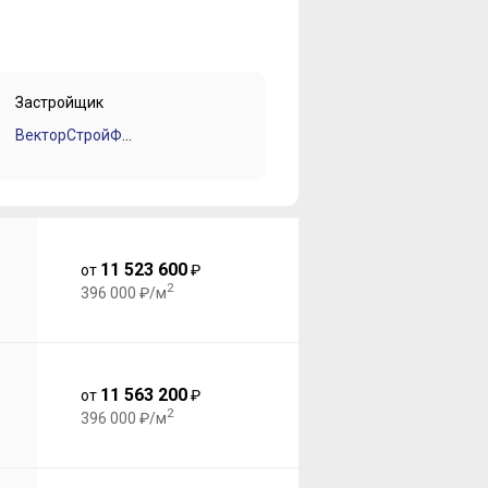
Застройщик
ВекторСтройФинанс
11 523 600
от
₽
2
396 000 ₽/м
11 563 200
от
₽
2
396 000 ₽/м