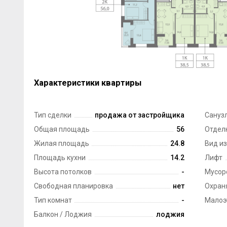
Характеристики квартиры
Тип сделки
продажа от застройщика
Сануз
Общая площадь
56
Отдел
Жилая площадь
24.8
Вид из
Площадь кухни
14.2
Лифт
Высота потолков
-
Мусор
Свободная планировка
нет
Охран
Тип комнат
-
Малоэ
Балкон / Лоджия
лоджия