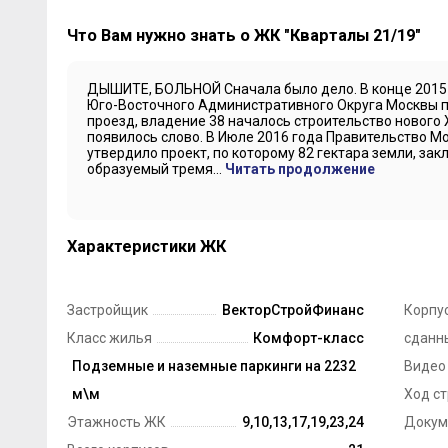
Что Вам нужно знать о ЖК "Кварталы 21/19"
ДЫШИТЕ, БОЛЬНОЙ Сначала было дело. В конце 2015
Юго-Восточного Административного Округа Москвы п
проезд, владение 38 началось строительство нового
появилось слово. В Июле 2016 года Правительство Мо
утвердило проект, по которому 82 гектара земли, за
образуемый тремя...
Читать продолжение
Характеристики ЖК
Застройщик
ВекторСтройФинанс
Корпус
Класс жилья
Комфорт-класс
сданн
Технология строительства
Подземные и наземные паркинги на 2232
Монолит, Панель
Видео
Парковка
м\м
Ход с
Этажность ЖК
9,10,13,17,19,23,24
Докум