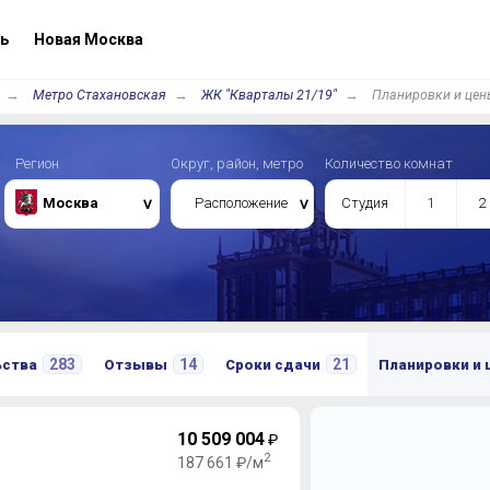
ь
Новая Москва
Метро Стахановская
ЖК "Кварталы 21/19"
Планировки и цен
Регион
Округ, район, метро
Количество комнат
Москва
Расположение
Студия
1
2
283
14
21
ьства
Отзывы
Сроки сдачи
Планировки и
10 509 004
₽
2
187 661 ₽/м