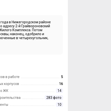
 года в Нижегородском районе
о адресу 2-й Грайвороновский
 Жилого Комплекса. Потом
сквы, наконец, одобрило и
ключенные в четырехугольник,
ов в работе
5
ых корпусов
16
 о ЖК
14
троительства
283 фото
енты
10