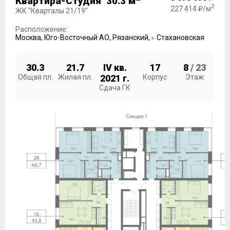
Квартира-Студия 30.3 м
2
227 414 ₽/м
ЖК "Кварталы 21/19"
Расположение:
Москва
,
Юго-Восточный АО
,
Рязанский
,
Стахановская
30.3
21.7
IV кв.
17
8
/ 23
Общая пл.
Жилая пл.
2021 г.
Корпус
Этаж
Сдача ГК