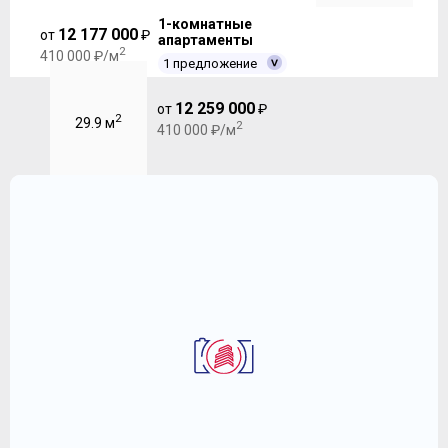
1-комнатные
12 177 000
от
₽
апартаменты
2
410 000 ₽/м
1 предложение
12 259 000
от
₽
2
29.9 м
2
410 000 ₽/м
2
Квартира-Студия 30.3 м
ЖК "Кварталы 21/19"
6 890 656
2
₽
227 414 ₽/м