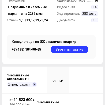
Технология
сданных корпусов
16
строительства
Подземные и наземные
Монолит, Панель
Видео о ЖК
14
Парковка
паркинги на 2232 м\м
Ход строительства
283 фото
Этажность ЖК
9,10,13,17,19,23,24
Документы
10
Консультация по ЖК и наличию квартир
+7 (495) 104-90-65
Уточнить наличие
1-комнатные
апартаменты
2
29.1 м
2 предложения
11 523 600
от
₽
1-комнатные
2
396 000 ₽/м