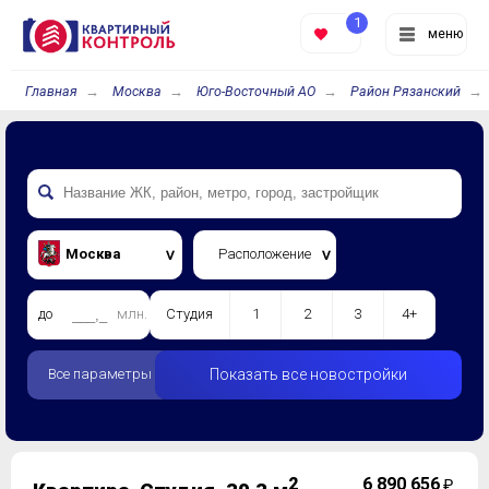
1
меню
Главная
Москва
Юго-Восточный АО
Район Рязанский
Москва
Расположение
до
млн.
Студия
1
2
3
4+
Все параметры
Показать все новостройки
2
6 890 656
₽