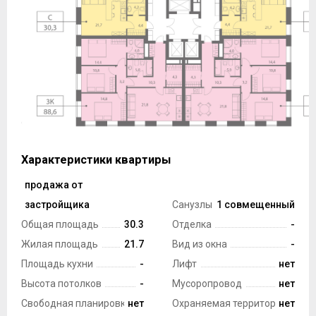
Характеристики квартиры
продажа от
Тип сделки
застройщика
Санузлы
1 совмещенный
Общая площадь
30.3
Отделка
-
Жилая площадь
21.7
Вид из окна
-
Площадь кухни
-
Лифт
нет
Высота потолков
-
Мусоропровод
нет
Свободная планировка
нет
Охраняемая территория
нет