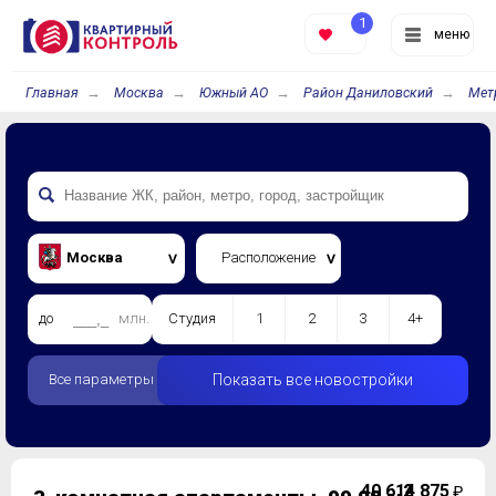
1
меню
Главная
Москва
Южный АО
Район Даниловский
Мет
Москва
Расположение
до
млн.
Студия
1
2
3
4+
Все параметры
Показать все новостройки
40 614 875
2
₽