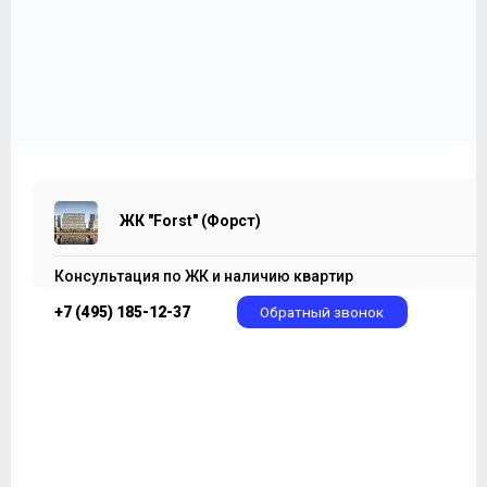
ЖК "Forst" (Форст)
40 614 875
2
₽
406 230 ₽/м
ЖК "Forst" (Форст)
Консультация по ЖК и наличию квартир
+7 (495) 185-12-37
Обратный звонок