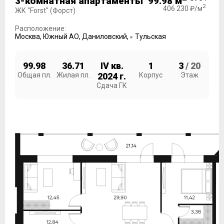
3-комнатная апартаменты 99.98 м
2
406 230 ₽/м
ЖК "Forst" (Форст)
Расположение:
Москва
,
Южный АО
,
Даниловский
,
Тульская
99.98
36.71
IV кв.
1
3
/ 20
Общая пл.
Жилая пл.
2024 г.
Корпус
Этаж
Сдача ГК