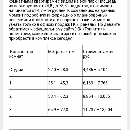
комнатными квартирами с видом на эко-парк. Площадь
их варьируется от 24,8 до 78,8 квадратов, а стоимость
начинается от 4,7 млн рублей. К сожалению, на данный
момент подробную информацию о планировочных
решениях и стоимости этих вариантов жилья можно
узнать только в офисах продаж ГК «Гранель». Но давайте
обратимся к официальному сайту ЖК «Тринити» и
посмотрим, какие еще квартиры и по какой цене можно
приобрести в комплексе сегодня:
Количество
Метраж, кв. м
Стоимость, млн
комнат
руб.
Студии
22,0 – 28,3
4,436 – 5,104
1
35,1 – 45,3
6,169 – 7,765
2
53,4 – 62,3
8,854 – 10,055
3
65,9 – 77,0
11,737 – 13,004