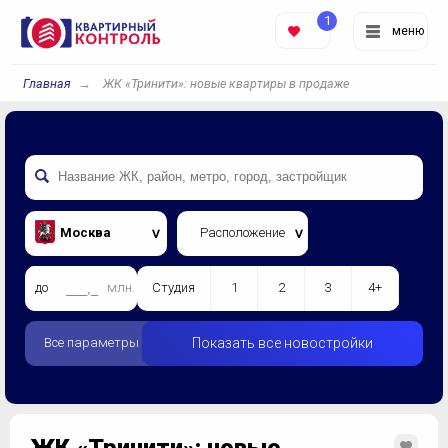
1
меню
Главная
ЖК «Тринити»: новые квартиры в продаже
Москва
Расположение
до
млн.
Студия
1
2
3
4+
Все параметры
Показать все новостройки