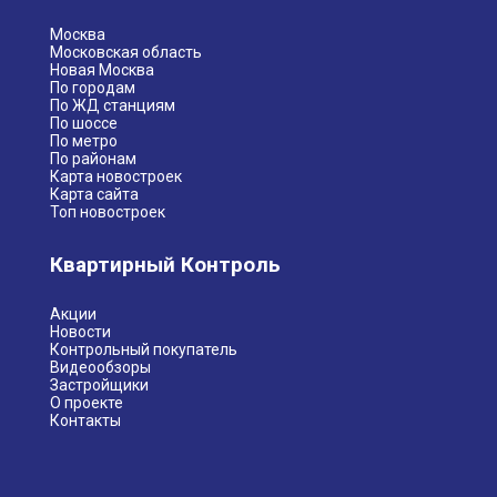
Москва
Московская область
Новая Москва
По городам
По ЖД станциям
По шоссе
По метро
По районам
Карта новостроек
Карта сайта
Топ новостроек
Квартирный Контроль
Акции
Новости
Контрольный покупатель
Видеообзоры
Застройщики
О проекте
Контакты