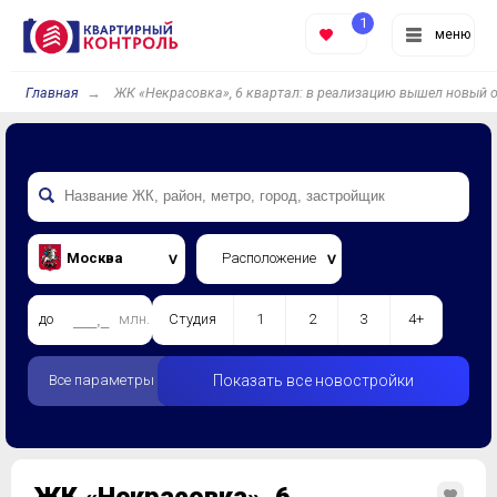
1
меню
Главная
ЖК «Некрасовка», 6 квартал: в реализацию вышел новый 
Москва
Расположение
до
млн.
Студия
1
2
3
4+
Все параметры
Показать все новостройки