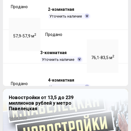
Продано
2-комнатная
Уточнить наличие
Продано
2
57,9-57,9 м
3-комнатная
2
76,1-83,5 м
Уточнить наличие
4-комнатная
Продано
Уточнить наличие
Новостройки от 13,5 до 239
миллионов рублей у метро
Продано
2
110,1-111,6 м
Павелецкая
04.04.2023