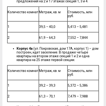
предложений на 2 и 17 этажах секций 1, 3 и 4.
Количество комнат
Метраж, кв. м
Стоимость, млн
руб.
1
39,5 – 40,0
5,413 – 5,481
2
61,9 – 64,3
7,552 – 7,844
Корпус 4а
(ул. Покровская, дом 17А, корпус 1) – дом
построен, идет заселение. В продаже четыре
квартиры на втором этаже секций 1 и 2 и одна
квартира на 25 этаже первой секции.
Количество комнат
Метраж, кв. м
Стоимость, млн
руб.
1
39,2 – 39,3
5,372 – 5,386
2
61,3 – 70,1
7,479 – 7,988