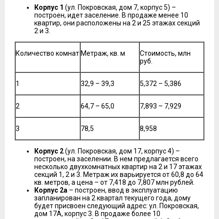
Корпус 1
(ул. Покровская, дом 7, корпус 5) –
построен, идет заселение. В продаже менее 10
квартир, они расположены на 2 и 25 этажах секций
2 и 3.
Количество комнат
Метраж, кв. м
Стоимость, млн
руб.
1
32,9 – 39,3
5,372 – 5,386
2
64,7 – 65,0
7,893 – 7,929
3
78,5
8,958
Корпус 2
(ул. Покровская, дом 17, корпус 4) –
построен, на заселении. В нем предлагается всего
несколько двухкомнатных квартир на 2 и 17 этажах
секций 1, 2 и 3. Метраж их варьируется от 60,8 до 64
кв. метров, а цена – от 7,418 до 7,807 млн рублей.
Корпус 2а
– построен, ввод в эксплуатацию
запланирован на 2 квартал текущего года, дому
будет присвоен следующий адрес: ул. Покровская,
дом 17А, корпус 3. В продаже более 10