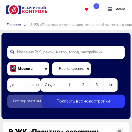
1
меню
Главная
В ЖК «Позитив» завершен монтаж панелей четвертого кор
Москва
Расположение
до
млн.
Студия
1
2
3
4+
Все параметры
Показать все новостройки