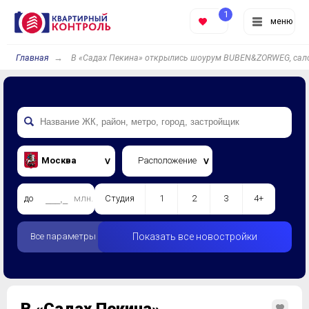
1
меню
Главная
В «Садах Пекина» открылись шоурум BUBEN&ZORWEG, сало
Москва
Расположение
до
млн.
Студия
1
2
3
4+
Все параметры
Показать все новостройки