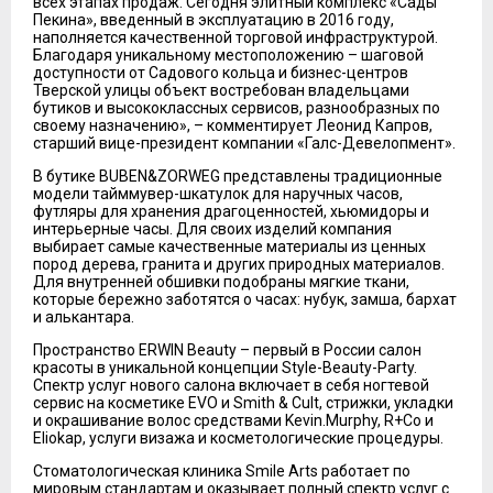
всех этапах продаж. Сегодня элитный комплекс «Сады
Пекина», введенный в эксплуатацию в 2016 году,
наполняется качественной торговой инфраструктурой.
Благодаря уникальному местоположению – шаговой
доступности от Садового кольца и бизнес-центров
Тверской улицы объект востребован владельцами
бутиков и высококлассных сервисов, разнообразных по
своему назначению», – комментирует Леонид Капров,
старший вице-президент компании «Галс-Девелопмент».
В бутике BUBEN&ZORWEG представлены традиционные
модели тайммувер-шкатулок для наручных часов,
футляры для хранения драгоценностей, хьюмидоры и
интерьерные часы. Для своих изделий компания
выбирает самые качественные материалы из ценных
пород дерева, гранита и других природных материалов.
Для внутренней обшивки подобраны мягкие ткани,
которые бережно заботятся о часах: нубук, замша, бархат
и алькантара.
Пространство ERWIN Beauty – первый в России салон
красоты в уникальной концепции Style-Beauty-Party.
Спектр услуг нового салона включает в себя ногтевой
сервис на косметике EVO и Smith & Cult, стрижки, укладки
и окрашивание волос средствами Kevin.Murphy, R+Co и
Eliokap, услуги визажа и косметологические процедуры.
Стоматологическая клиника Smile Arts работает по
мировым стандартам и оказывает полный спектр услуг с