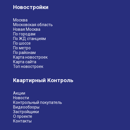
Новостройки
Москва
Московская область
Новая Москва
По городам
По ЖД станциям
По шоссе
По метро
По районам
Карта новостроек
Карта сайта
Топ новостроек
Квартирный Контроль
Акции
Новости
Контрольный покупатель
Видеообзоры
Застройщики
О проекте
Контакты