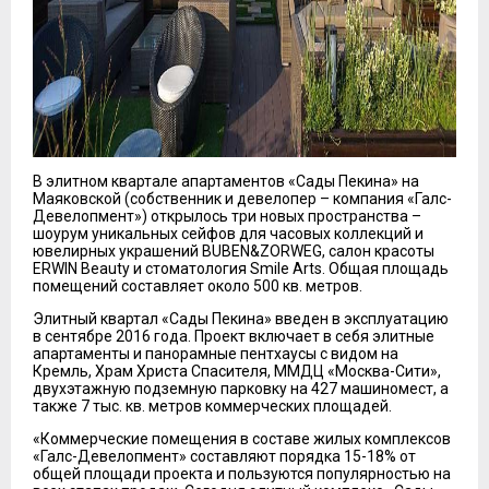
В элитном квартале апартаментов «Сады Пекина» на
Маяковской (собственник и девелопер – компания «Галс-
Девелопмент») открылось три новых пространства –
шоурум уникальных сейфов для часовых коллекций и
ювелирных украшений BUBEN&ZORWEG, салон красоты
ERWIN Beauty и стоматология Smile Arts. Общая площадь
помещений составляет около 500 кв. метров.
Элитный квартал «Сады Пекина» введен в эксплуатацию
в сентябре 2016 года. Проект включает в себя элитные
апартаменты и панорамные пентхаусы с видом на
Кремль, Храм Христа Спасителя, ММДЦ «Москва-Сити»,
двухэтажную подземную парковку на 427 машиномест, а
также 7 тыс. кв. метров коммерческих площадей.
«Коммерческие помещения в составе жилых комплексов
«Галс-Девелопмент» составляют порядка 15-18% от
общей площади проекта и пользуются популярностью на