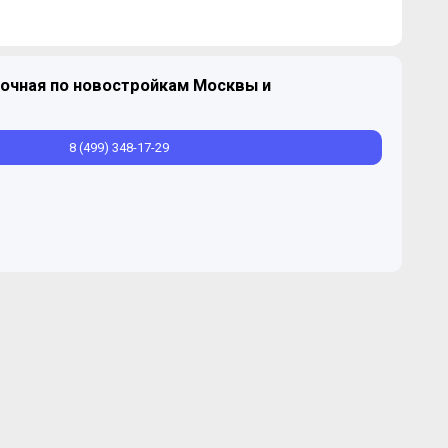
очная по новостройкам Москвы и
Продано
2
39,9-39,9 м
8 (499) 348-17-29
Продано
2
76-82 м
Продано
2
101-101 м