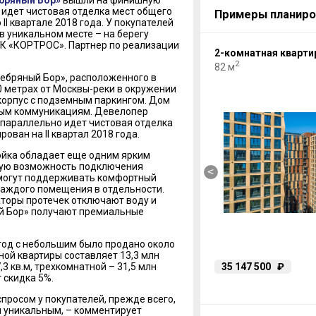
бряный Бор»
вышли на финишную
идет чистовая отделка мест общего
Примеры планиро
I квартале 2018 года. У покупателей
в уникальном месте – на берегу
ГК «КОРТРОС». Партнер по реализации
2-комнатная квартира
2-комнатная кварти
2
2
82 м
82 м
ебряный Бор», расположенного в
0 метрах от Москвы-реки в окружении
корпус с подземным паркингом. Дом
ным коммуникациям. Девелопер
параллельно идет чистовая отделка
ван на II квартал 2018 года.
ойка обладает еще одним ярким
кую возможность подключения
<
 могут поддерживать комфортный
каждого помещения в отдельности.
аторы протечек отключают воду и
й Бор» получают премиальные
 год с небольшим было продано около
ой квартиры составляет 13,3 млн
36 990 000
₽
35 147 500
₽
,3 кв.м, трехкомнатной – 31,5 млн
т скидка 5%.
росом у покупателей, прежде всего,
я уникальным, – комментирует