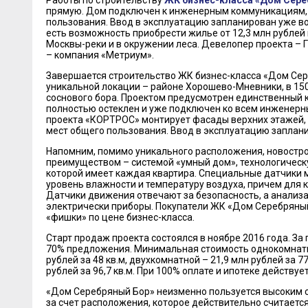
Работы по строительству
ЖК бизнес-класса «Дом Сере
прямую. Дом подключен к инженерным коммуникациям, 
пользования. Ввод в эксплуатацию запланирован уже во I
есть возможность приобрести жилье от 12,3 млн рублей 
Москвы-реки и в окружении леса. Девелопер проекта – 
– компания «Метриум».
Завершается строительство ЖК бизнес-класса «Дом Сер
уникальной локации – районе Хорошево-Мневники, в 15
соснового бора. Проектом предусмотрен единственный 
полностью остеклен и уже подключен ко всем инженер
проекта «КОРТРОС» монтирует фасады верхних этажей, 
мест общего пользования. Ввод в эксплуатацию запланиро
Напомним, помимо уникального расположения, новостр
преимуществом – системой «умный дом», технологичес
которой имеет каждая квартира. Специальные датчики
уровень влажности и температуру воздуха, причем для 
Датчики движения отвечают за безопасность, а анализ
электрически приборы. Покупатели ЖК «Дом Серебряны
«фишки» по цене бизнес-класса.
Старт продаж проекта состоялся в ноябре 2016 года. За
70% предложения. Минимальная стоимость однокомнатн
рублей за 48 кв.м, двухкомнатной – 21,9 млн рублей за 77
рублей за 96,7 кв.м. При 100% оплате и ипотеке действуе
«Дом Серебряный Бор» неизменно пользуется высоким сп
за счет расположения, которое действительно считаетс