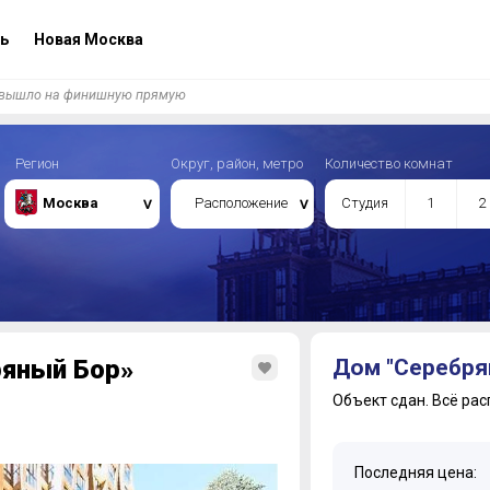
ь
Новая Москва
 вышло на финишную прямую
Регион
Округ, район, метро
Количество комнат
Москва
Расположение
Студия
1
2
яный Бор»
Дом "Серебря
Объект сдан.
Всё рас
Последняя цена: