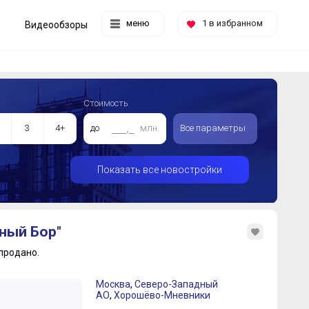
меню
1
в избранном
Видеообзоры
Стоимость
3
4+
до
млн.
Все параметры
Показать все новостройки
ный Бор"
продано.
Москва
,
Северо-Западный
АО
,
Хорошёво-Мневники