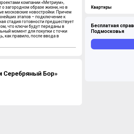
проектами компании «Метриум»,
Квартиры
 о загородном образе жизни, но в
е московские новостройки. Причем
ажнейших этапов – подключение к
ная стадия готовности предшествует
Бесплатная справ
том, что ключи будут переданы в
Подмосковья
ьный момент для покупки с точки
1-комнатная
, как правило, после ввода в
Уточнить наличие
.
2-комнатная
м Серебряный Бор»
Уточнить наличие
3-комнатная
Уточнить наличие