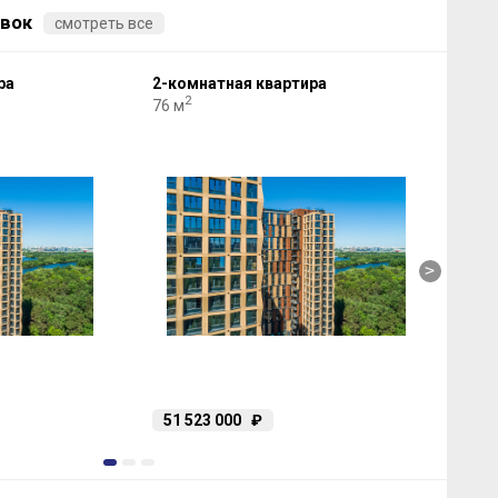
вок
смотреть все
ра
2-комнатная квартира
2-к
2
76 м
82 м
>
51 523 000
₽
34
1
2
3