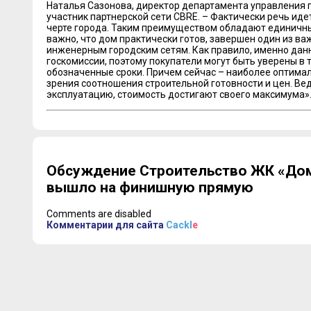
Наталья Сазонова, директор департамента управления 
участник партнерской сети CBRE. – Фактически речь идет
черте города. Таким преимуществом обладают единичны
важно, что дом практически готов, завершен один из в
инженерным городским сетям. Как правило, именно дан
госкомиссии, поэтому покупатели могут быть уверены в 
обозначенные сроки. Причем сейчас – наиболее оптимал
зрения соотношения строительной готовности и цен. Ведь
эксплуатацию, стоимость достигают своего максимума»
Обсуждение Строительство ЖК «До
вышло на финишную прямую
Comments are disabled
Комментарии для сайта
Cackl
e