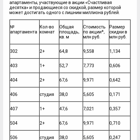
апартаменты, участвующие в акции «Счастливая
десятка» и продающиеся со скидкой, размер которой
может достигать одного с лишним миллиона рублей.
№
Кол-во
Общая
Стоимость
Размер
апартамента
комнат
площадь,
по акции*,
скидки в
кв. м
млн руб.
млн руб.
302
2+
64,8
9,558
1,134
403
1+
52,7
7,773
0,606
404
2+
67,6
9,971
0,642
406
студия
38,0
5,605
0,171
407
1+
47,6
7,021
0,357
504
2+
67,6
9,971
0,710
506
студия
38,0
5,605
0,247