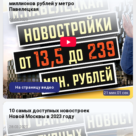
миллионов рублей у метро
Павелецкая
Продано
2
66,4-85,5 м
04.04.2023
4-комнатные
2
92,1-114,3 м
Уточнить наличие
ЖК Монодом (Комплекс
Продано
апартаментов "Monodom")
На страницу видео
21 мин.01 сек.
10 самых доступных новостроек
Новой Москвы в 2023 году
28.03.2023