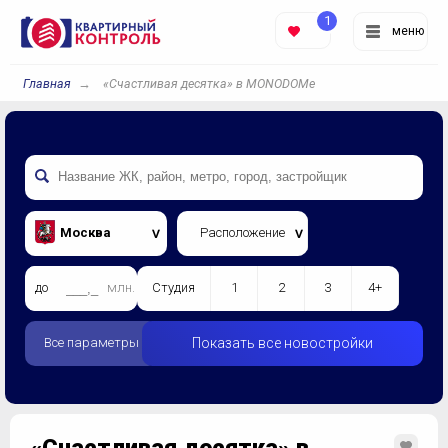
1
меню
Главная
«Счастливая десятка» в MONODOMе
Москва
Расположение
до
млн.
Студия
1
2
3
4+
Все параметры
Показать все новостройки