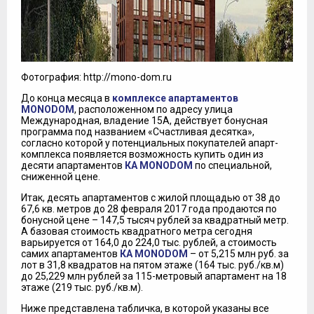
Фотография: http://mono-dom.ru
До конца месяца в
комплексе апартаментов
MONODOM
, расположенном по адресу улица
Международная, владение 15А, действует бонусная
программа под названием «Счастливая десятка»,
согласно которой у потенциальных покупателей апарт-
комплекса появляется возможность купить один из
десяти апартаментов
КА MONODOM
по специальной,
сниженной цене.
Итак, десять апартаментов с жилой площадью от 38 до
67,6 кв. метров до 28 февраля 2017 года продаются по
бонусной цене – 147,5 тысяч рублей за квадратный метр.
А базовая стоимость квадратного метра сегодня
варьируется от 164,0 до 224,0 тыс. рублей, а стоимость
самих апартаментов
КА MONODOM
– от 5,215 млн руб. за
лот в 31,8 квадратов на пятом этаже (164 тыс. руб./кв.м)
до 25,229 млн рублей за 115-метровый апартамент на 18
этаже (219 тыс. руб./кв.м).
Ниже представлена табличка, в которой указаны все