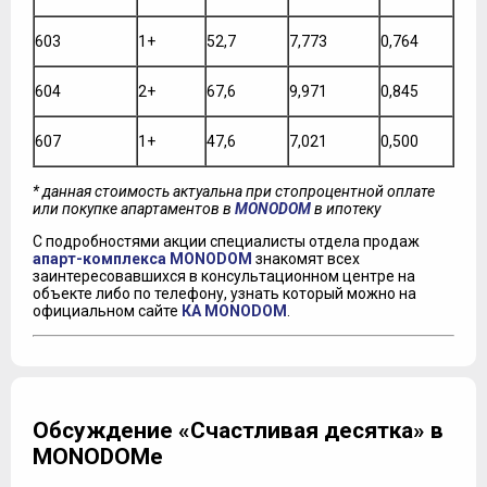
603
1+
52,7
7,773
0,764
604
2+
67,6
9,971
0,845
607
1+
47,6
7,021
0,500
* данная стоимость актуальна при стопроцентной оплате
или покупке апартаментов в
MONODOM
в ипотеку
С подробностями акции специалисты отдела продаж
апарт-комплекса MONODOM
знакомят всех
заинтересовавшихся в консультационном центре на
объекте либо по телефону, узнать который можно на
официальном сайте
КА MONODOM
.
Обсуждение «Счастливая десятка» в
MONODOMе