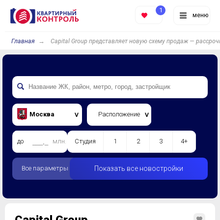
1
меню
Главная
Capital Group представляет новую схему продаж — рассро
Москва
Расположение
до
млн.
Студия
1
2
3
4+
Все параметры
Показать все новостройки