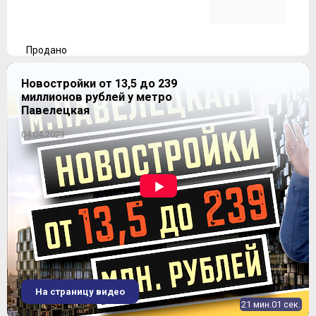
Продано
Новостройки от 13,5 до 239
миллионов рублей у метро
Павелецкая
04.04.2023
ЖК "Позитив"
На страницу видео
21 мин.01 сек.