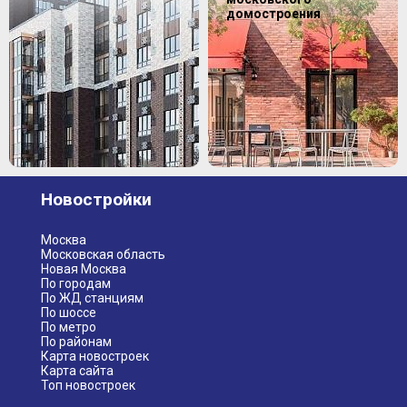
домостроения
Новостройки
Москва
Московская область
Новая Москва
По городам
По ЖД станциям
По шоссе
По метро
По районам
Карта новостроек
Карта сайта
Топ новостроек