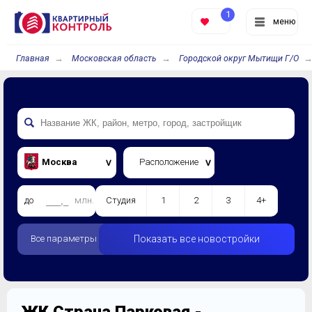
1
меню
Главная
Московская область
Городской округ Мытищи Г/О
Москва
Расположение
до
млн.
Студия
1
2
3
4+
Все параметры
Показать все новостройки