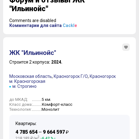
Форум и отзывы ЖК
"Ильинойс"
Comments are disabled
Комментарии для сайта
Cackl
e
ЖК "Ильинойс"
Строится 2 корпуса
: 2024.
Московская область
,
Красногорск Г/О
,
Красногорск
м. Красногорская
м. Строгино
5 км.
до МКАД:
Комфорт-класс
Класс дома:
Монолит
Технология:
Квартиры:
4 785 654
9 664 597
—
₽
2
218 183 ₽/м
-6.42 %