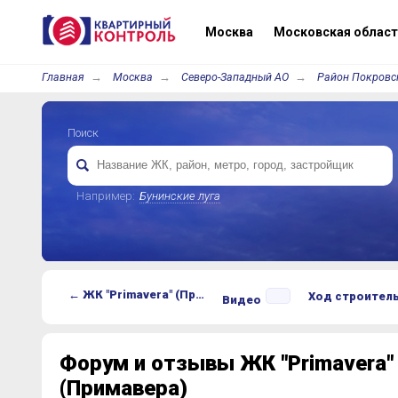
Москва
Московская област
Главная
Москва
Северо-Западный АО
Район Покровс
Поиск
Например:
Бунинские луга
← ЖК "Primavera" (Примавера)
Ход строител
Видео
Форум и отзывы ЖК "Primavera"
(Примавера)