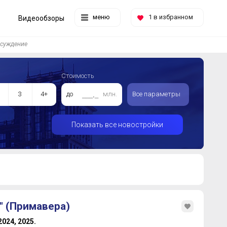
меню
1
в избранном
Видеообзоры
суждение
Стоимость
3
4+
до
млн.
Все параметры
Показать все новостройки
" (Примавера)
 2024, 2025.