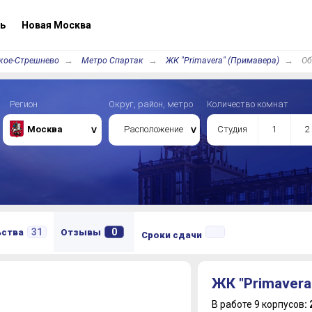
ь
Новая Москва
кое-Стрешнево
Метро Спартак
ЖК "Primavera" (Примавера)
Об
Регион
Округ, район, метро
Количество комнат
Москва
Расположение
Студия
1
2
31
0
ьства
Отзывы
Сроки сдачи
ЖК "Primavera
В работе 9 корпусов
: