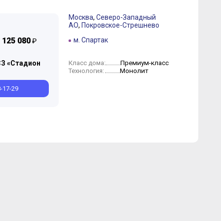
Москва
,
Северо-Западный
АО
,
Покровское-Стрешнево
 125 080
м. Спартак
₽
Премиум-класс
Класс дома:
СЗ «Стадион
Монолит
Технология:
8-17-29